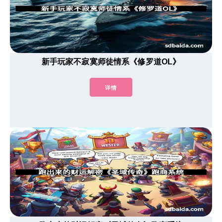
新手玩家不寂寞师徒情系《修罗道OL》
详情